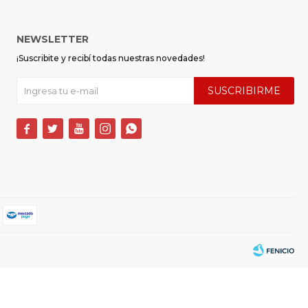
NEWSLETTER
¡Suscribite y recibí todas nuestras novedades!
SUSCRIBIRME




