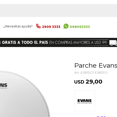
|
¿Necesitas ayuda?
2909 3333
098093333
ENVIAR
Parche Evan
ESB13G1-ESB13G1
29,00
USD