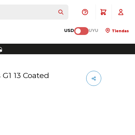
USD
UYU
Tiendas
s G1 13 Coated