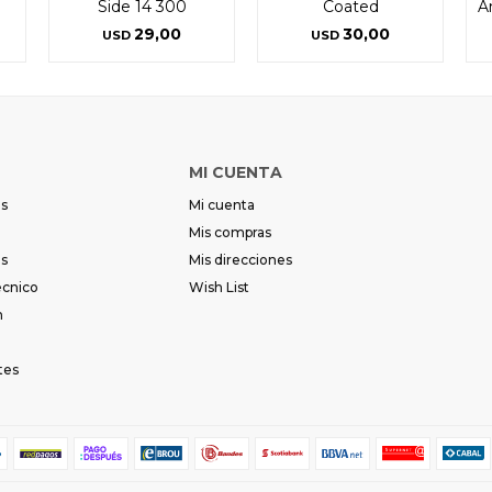
Side 14 300
Coated
A
29,00
30,00
USD
USD
MI CUENTA
es
Mi cuenta
Mis compras
es
Mis direcciones
écnico
Wish List
m
tes