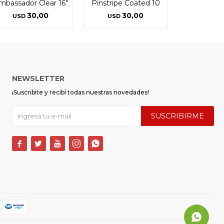
mbassador Clear 16"
Pinstripe Coated 10
30,00
30,00
USD
USD
NEWSLETTER
¡Suscribite y recibí todas nuestras novedades!
SUSCRIBIRME




