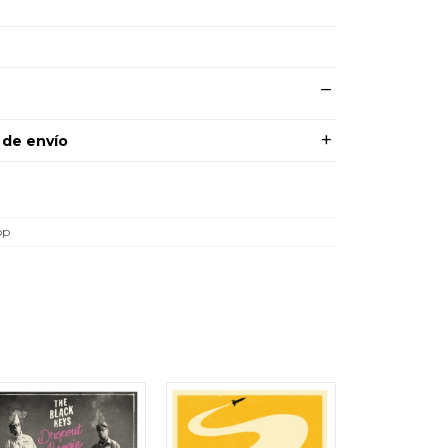
 de envío
op