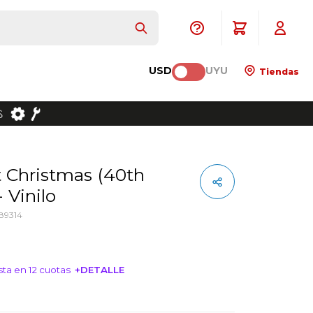
USD
UYU
Tiendas
 Vinilo
89314
ta en 12 cuotas
+DETALLE
NTERESA!