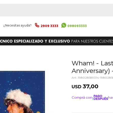
|
¿Necesitas ayuda?
2909 3333
098093333
ENVIAR
Wham! - Last Christmas (40th
Anniversary) -
198028589314-1980285
37,00
USD
Comprá con
has
¡ME I