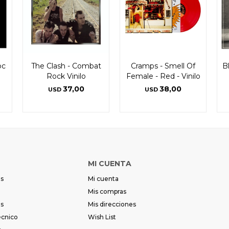
bc
The Clash - Combat
Cramps - Smell Of
B
Rock Vinilo
Female - Red - Vinilo
37,00
38,00
USD
USD
MI CUENTA
es
Mi cuenta
Mis compras
es
Mis direcciones
écnico
Wish List