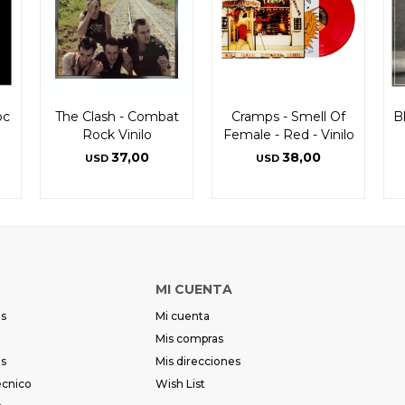
bc
The Clash - Combat
Cramps - Smell Of
B
Rock Vinilo
Female - Red - Vinilo
37,00
38,00
USD
USD
MI CUENTA
es
Mi cuenta
Mis compras
es
Mis direcciones
écnico
Wish List