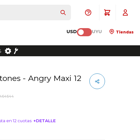
USD
UYU
Tiendas
5464644
ta en 12 cuotas
+DETALLE
NTERESA!