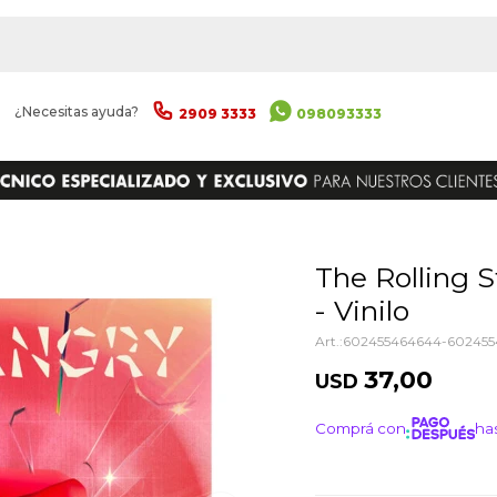
|
¿Necesitas ayuda?
2909 3333
098093333
ENVIAR
The Rolling Stones - Angry Maxi 12
- Vinilo
602455464644-60245
37,00
USD
Comprá con
has
¡ME I