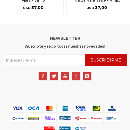
Flies - Vinilo
Maida Vale 1999 - Vinilo
37,00
37,00
USD
USD
NEWSLETTER
¡Suscribite y recibí todas nuestras novedades!
SUSCRIBIRME




