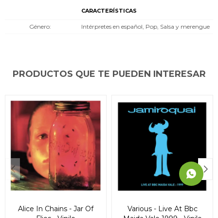
CARACTERÍSTICAS
* sujeto a aprobación crediticia. El monto disponible
* sujeto a aprobación crediticia. El monto disponible
* sujeto a aprobación crediticia. El monto disponible
puede variar por comercio
puede variar por comercio
puede variar por comercio
Día
Día
Día
Mes
Mes
Mes
Año
Año
Año
Género
Intérpretes en español, Pop, Salsa y merengue
Continuar
Continuar
Continuar
PRODUCTOS QUE TE PUEDEN INTERESAR
Alice In Chains - Jar Of
Various - Live At Bbc