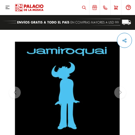

ENVIAR