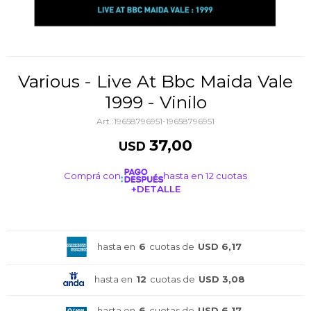
Various - Live At Bbc Maida Vale
1999 - Vinilo
19658796951-19658796951
37,00
USD
Comprá con
hasta en 12 cuotas
+DETALLE
¡ME INTERESA!
hasta en
6
cuotas de
USD 6,17
hasta en
12
cuotas de
USD 3,08
hasta en
6
cuotas de
USD 6,17