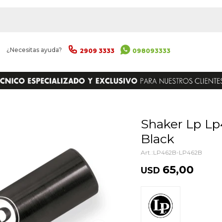
|
¿Necesitas ayuda?
2909 3333
098093333
ENVIAR
Shaker Lp Lp462 Rock Shaker
Black
LP462B-LP462B
65,00
USD