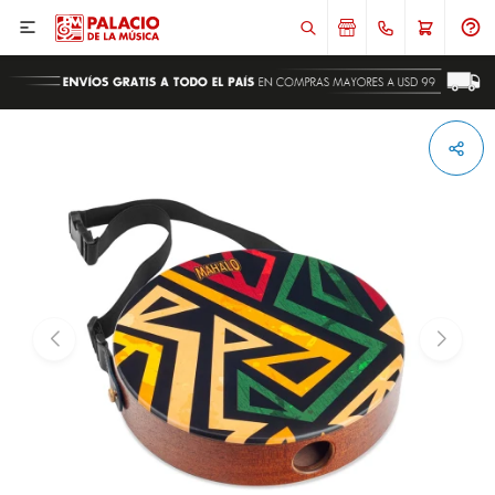

ENVIAR