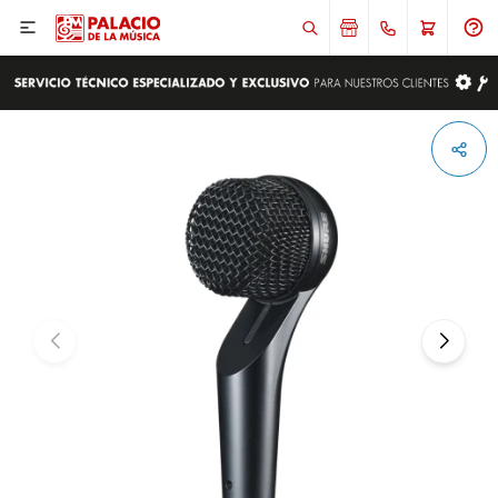

ENVIAR