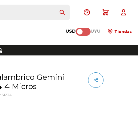
USD
UYU
Tiendas
 4 Micros
S1234