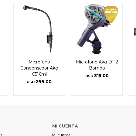
Micrófono
Microfono Akg D112
Condensador Akg
Bombo
C516ml
315,00
USD
299,00
USD
MI CUENTA
es
Mi cuenta