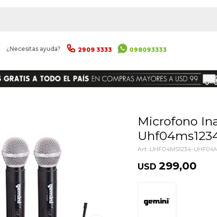
|
¿Necesitas ayuda?
2909 3333
098093333
ENVIAR
Microfono Inalambrico Gemini
Uhf04ms1234
UHF04MS1234-UHF04M
299,00
USD