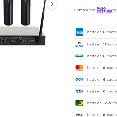
Comprá con
has
¡ME I
hasta en
6
cuota
hasta en
12
cuot
hasta en
6
cuota
hasta en
6
cuota
hasta en
6
cuota
hasta en
6
cuota
hasta en
12
cuot
hasta en
6
cuota
¡Sumate a la forma más ágil de
¡Sumate a la forma más ágil de
¡Sumate a la forma más ágil de