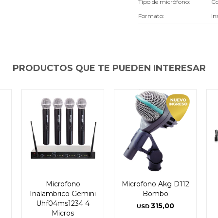
Tipo de micrófono
Co
Formato
In
PRODUCTOS QUE TE PUEDEN INTERESAR
Microfono
Microfono Akg D112
Inalambrico Gemini
Bombo
Uhf04ms1234 4
315,00
USD
Micros