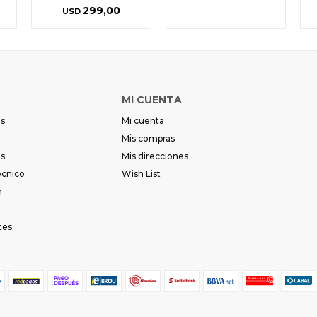
299,00
USD
MI CUENTA
es
Mi cuenta
Mis compras
es
Mis direcciones
écnico
Wish List
m
tes