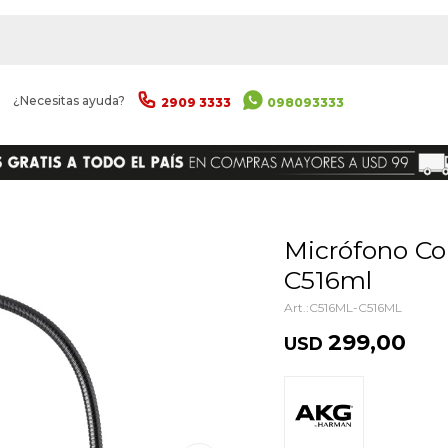
|
¿Necesitas ayuda?
2909 3333
098093333
ENVIAR
Micrófono Condensador Akg
C516ml
C516ML-C516ML
299,00
USD