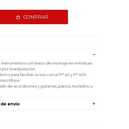
COMPRAR
 instrumentos con brazo de montaje en miniatura.
o por manipulación.
rico para facilitar su uso con el PT 40 y PT 400.
 micrófono.
nido de acordeones y guitarras, pianos, teclados, u
 de envío