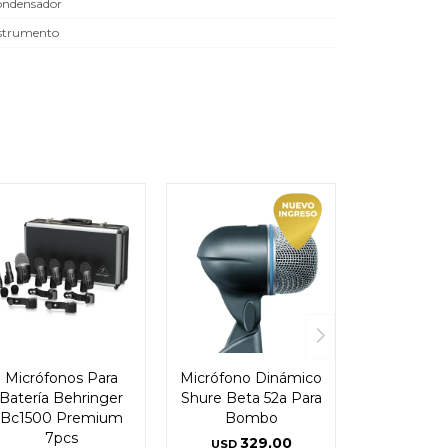
ndensador
strumento
Micrófonos Para
Micrófono Dinámico
Batería Behringer
Shure Beta 52a Para
Bc1500 Premium
Bombo
7pcs
329,00
USD