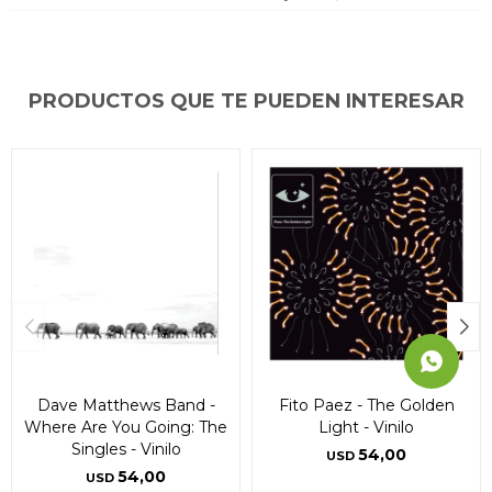
* sujeto a aprobación crediticia. El monto disponible
* sujeto a aprobación crediticia. El monto disponible
* sujeto a aprobación crediticia. El monto disponible
puede variar por comercio
puede variar por comercio
puede variar por comercio
Día
Día
Día
Mes
Mes
Mes
Año
Año
Año
Continuar
Continuar
Continuar
PRODUCTOS QUE TE PUEDEN INTERESAR
Dave Matthews Band -
Fito Paez - The Golden
Where Are You Going: The
Light - Vinilo
Singles - Vinilo
54,00
USD
54,00
USD