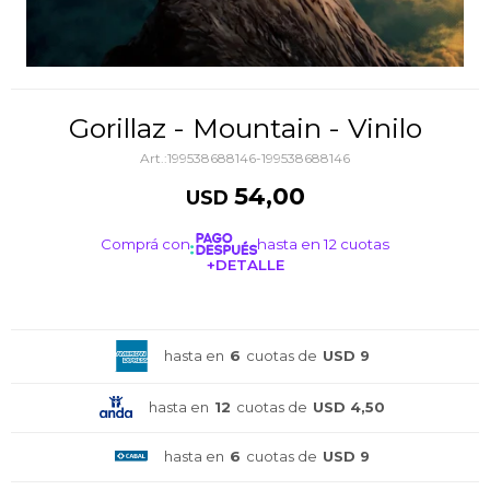
Gorillaz - Mountain - Vinilo
199538688146-199538688146
54,00
USD
Comprá con
hasta en 12 cuotas
+DETALLE
¡ME INTERESA!
hasta en
6
cuotas de
USD 9
hasta en
12
cuotas de
USD 4,50
hasta en
6
cuotas de
USD 9