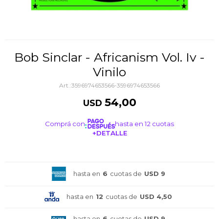
Bob Sinclar - Africanism Vol. Iv -
Vinilo
3596974653566-3596974653566
54,00
USD
Comprá con
hasta en 12 cuotas
+DETALLE
¡ME INTERESA!
hasta en
6
cuotas de
USD 9
hasta en
12
cuotas de
USD 4,50
hasta en
6
cuotas de
USD 9