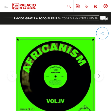

ENVIAR