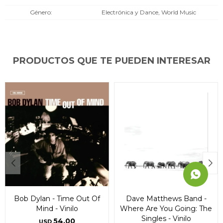
* sujeto a aprobación crediticia. El monto disponible
* sujeto a aprobación crediticia. El monto disponible
* sujeto a aprobación crediticia. El monto disponible
Género
Electrónica y Dance, World Music
puede variar por comercio
puede variar por comercio
puede variar por comercio
Día
Día
Día
Mes
Mes
Mes
Año
Año
Año
Continuar
Continuar
Continuar
PRODUCTOS QUE TE PUEDEN INTERESAR
Bob Dylan - Time Out Of
Dave Matthews Band -
Mind - Vinilo
Where Are You Going: The
Singles - Vinilo
54,00
USD