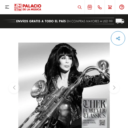

ENVIAR