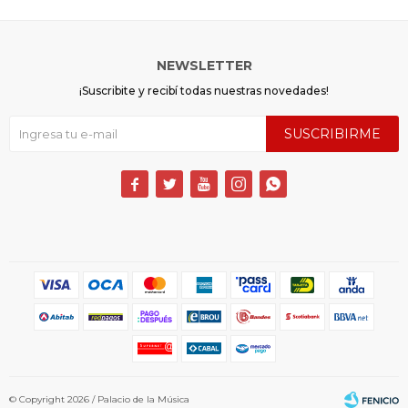
NEWSLETTER
¡Suscribite y recibí todas nuestras novedades!
SUSCRIBIRME





© Copyright 2026 / Palacio de la Música