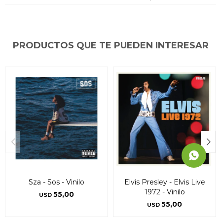
puede variar por comercio
puede variar por comercio
puede variar por comercio
Día
Día
Día
Mes
Mes
Mes
Año
Año
Año
Continuar
Continuar
Continuar
PRODUCTOS QUE TE PUEDEN INTERESAR
Sza - Sos - Vinilo
Elvis Presley - Elvis Live
1972 - Vinilo
55,00
USD
55,00
USD