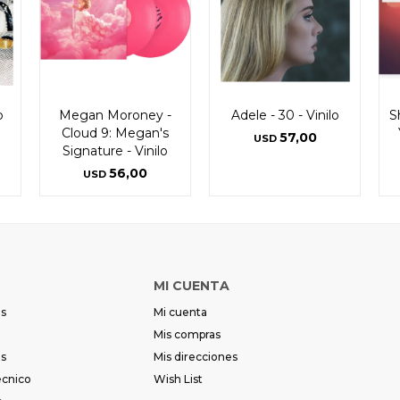
p
Megan Moroney -
Adele - 30 - Vinilo
S
Cloud 9: Megan's
57,00
USD
Signature - Vinilo
56,00
USD
MI CUENTA
es
Mi cuenta
Mis compras
es
Mis direcciones
écnico
Wish List