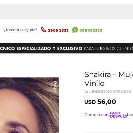
|
¿Necesitas ayuda?
2909 3333
098093333
ENVIAR
Shakira - Mujeres Ya No Lloran -
Vinilo
196588810015-19658881
56,00
USD
Comprá con
has
¡ME I