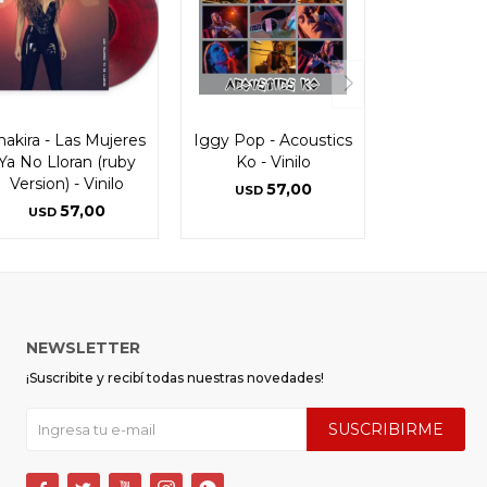
hakira - Las Mujeres
Iggy Pop - Acoustics
Ya No Lloran (ruby
Ko - Vinilo
Version) - Vinilo
57,00
USD
57,00
USD
NEWSLETTER
¡Suscribite y recibí todas nuestras novedades!
SUSCRIBIRME