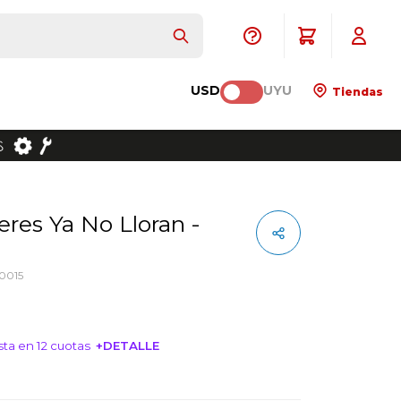
USD
UYU
Tiendas
0015
ta en 12 cuotas
+DETALLE
NTERESA!