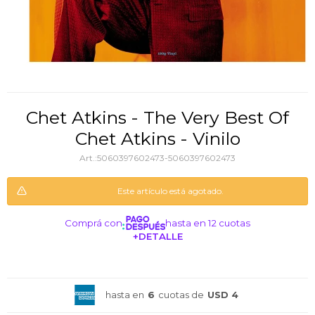
Chet Atkins - The Very Best Of
Chet Atkins - Vinilo
5060397602473-5060397602473
Este artículo está agotado.
Comprá con
hasta en 12 cuotas
+DETALLE
¡ME INTERESA!
hasta en
6
cuotas de
USD 4