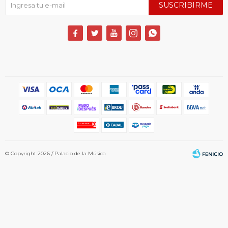
SUSCRIBIRME





© Copyright 2026 / Palacio de la Música
Fenicio