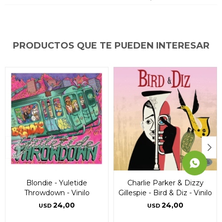
* sujeto a aprobación crediticia. El monto disponible
* sujeto a aprobación crediticia. El monto disponible
* sujeto a aprobación crediticia. El monto disponible
puede variar por comercio
puede variar por comercio
puede variar por comercio
Día
Día
Día
Mes
Mes
Mes
Año
Año
Año
Continuar
Continuar
Continuar
PRODUCTOS QUE TE PUEDEN INTERESAR
Blondie - Yuletide
Charlie Parker & Dizzy
Throwdown - Vinilo
Gillespie - Bird & Diz - Vinilo
24,00
24,00
USD
USD