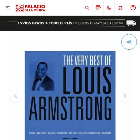

ENVIAR