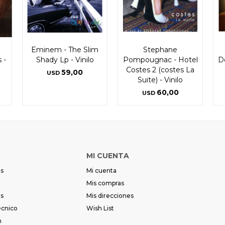
Eminem - The Slim
Stephane
 -
Shady Lp - Vinilo
Pompougnac - Hotel
De
Costes 2 (costes La
59,00
USD
Suite) - Vinilo
60,00
USD
MI CUENTA
es
Mi cuenta
Mis compras
es
Mis direcciones
écnico
Wish List
m