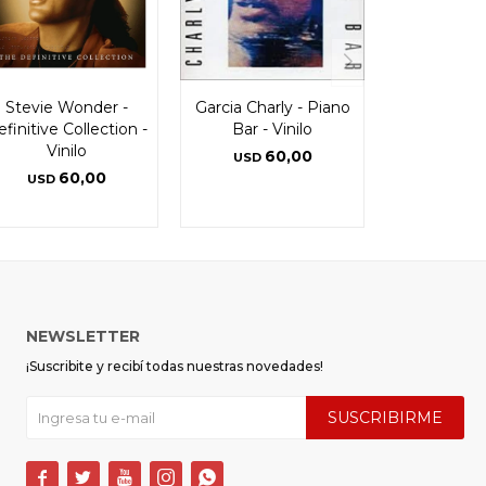
Stevie Wonder -
Garcia Charly - Piano
finitive Collection -
Bar - Vinilo
Vinilo
60,00
USD
60,00
USD
NEWSLETTER
¡Suscribite y recibí todas nuestras novedades!
SUSCRIBIRME




