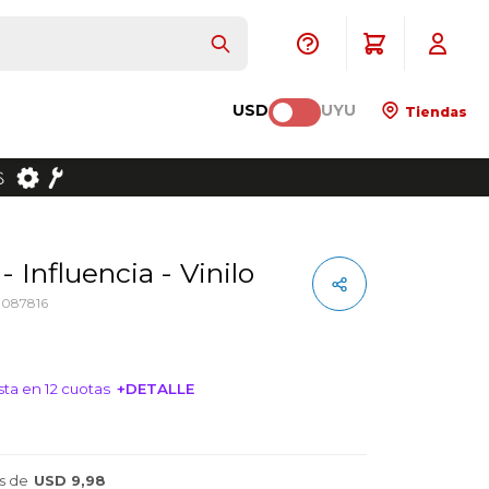
USD
UYU
Tiendas
 - Influencia - Vinilo
8087816
ta en 12 cuotas
+DETALLE
NTERESA!
s de
USD 9,98