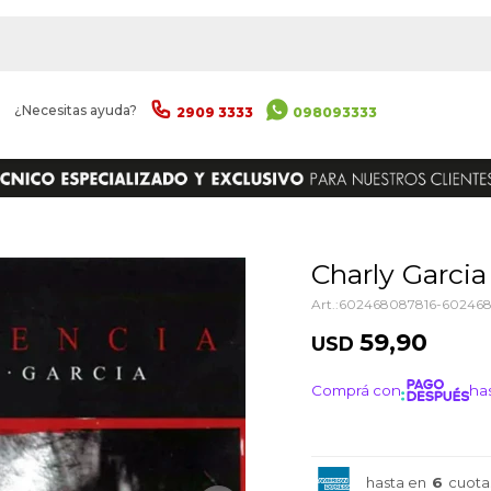
|
¿Necesitas ayuda?
2909 3333
098093333
ENVIAR
Charly Garcia
602468087816-60246
59,90
USD
Comprá con
has
¡ME I
hasta en
6
cuota