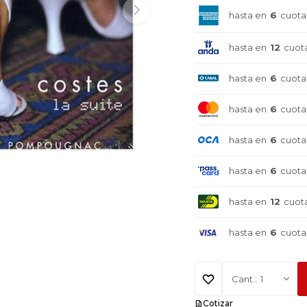
hasta en
6
cuota
hasta en
12
cuot
hasta en
6
cuota
hasta en
6
cuota
hasta en
6
cuota
hasta en
6
cuota
hasta en
12
cuot
hasta en
6
cuota
1
¡Sumate a la forma más ágil de
¡Sumate a la forma más ágil de
¡Sumate a la forma más ágil de
comprar!
comprar!
comprar!
Cotizar