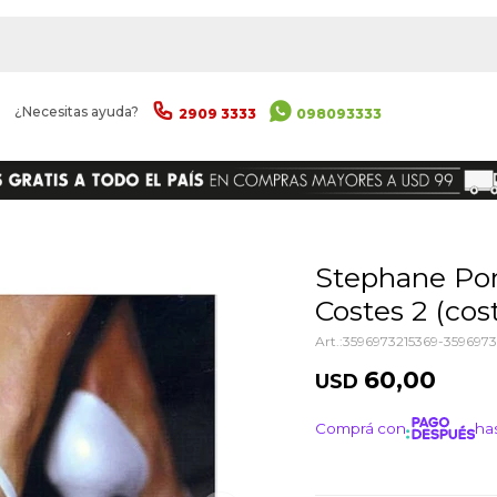
|
¿Necesitas ayuda?
2909 3333
098093333
ENVIAR
Stephane Pompougnac - Hotel
Costes 2 (cost
3596973215369-3596973
60,00
USD
Comprá con
has
¡ME I