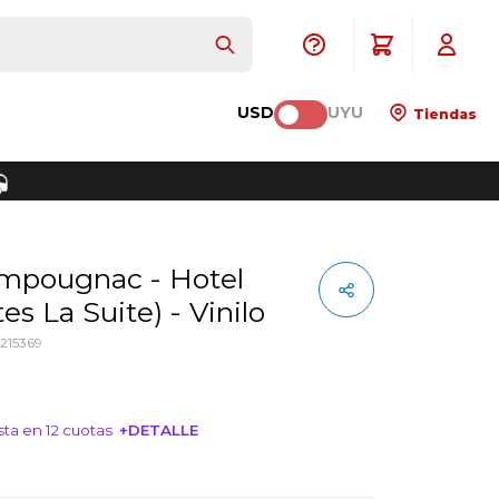
USD
UYU
Tiendas
es La Suite) - Vinilo
215369
ta en 12 cuotas
+DETALLE
NTERESA!