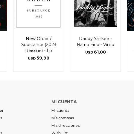
New Order /
Daddy Yankee -
Substance (2023
Barrio Fino - Vinilo
Reissue) - Lp
61,00
USD
59,90
USD
MI CUENTA
er
Mi cuenta
es
Mis compras
Mis direcciones
es
Wish List