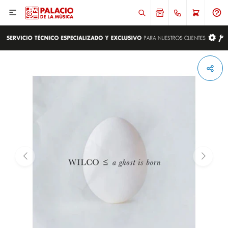

ENVIAR