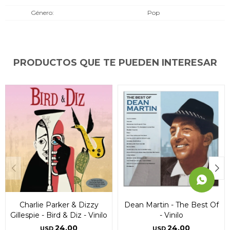
* sujeto a aprobación crediticia. El monto disponible
* sujeto a aprobación crediticia. El monto disponible
* sujeto a aprobación crediticia. El monto disponible
Género
Pop
puede variar por comercio
puede variar por comercio
puede variar por comercio
Día
Día
Día
Mes
Mes
Mes
Año
Año
Año
Continuar
Continuar
Continuar
PRODUCTOS QUE TE PUEDEN INTERESAR
Charlie Parker & Dizzy
Dean Martin - The Best Of
Gillespie - Bird & Diz - Vinilo
- Vinilo
24,00
24,00
USD
USD