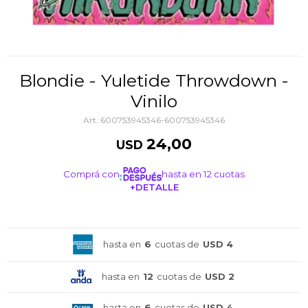
Blondie - Yuletide Throwdown -
Vinilo
600753945346-600753945346
24,00
USD
Comprá con
hasta en 12 cuotas
+DETALLE
¡ME INTERESA!
hasta en
6
cuotas de
USD 4
hasta en
12
cuotas de
USD 2
hasta en
6
cuotas de
USD 4