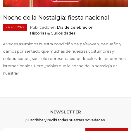
contactanos en
contactanos en
preguntas@pagodespues.com.uy
preguntas@pagodespues.com.uy
Elegí tus productos preferidos
Elegí tus productos preferidos
Fecha de nacimiento
Fecha de nacimiento
Elegís Pago Después como metodo de pago
Elegís Pago Después como metodo de pago
Noche de la Nostalgia: fiesta nacional
* sujeto a aprobación crediticia. El monto disponible
* sujeto a aprobación crediticia. El monto disponible
Publicado en:
Día de celebración
puede variar por comercio
puede variar por comercio
24
ago
2022
Día
Día
Mes
Mes
Año
Año
Historias & Curiosidades
Continuar
Continuar
A veces asumimos nuestra condición de país joven, pequeño y
damos por sentado que muchas de nuestras costumbres y
celebraciones, son solo representaciones locales de fenómenos
internacionales. Pero ¿sabías que la noche de la nostalgia es
nuestra?
NEWSLETTER
¡Suscribite y recibí todas nuestras novedades!