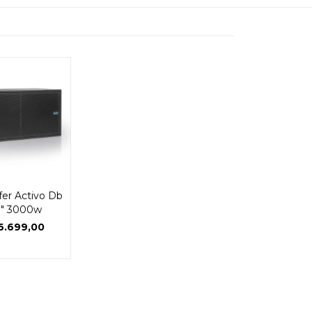
er Activo Db
8" 3000w
6.699,00