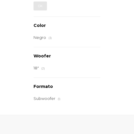
OK
Color
Negro
(3)
Woofer
18"
(2)
Formato
Subwoofer
(1)