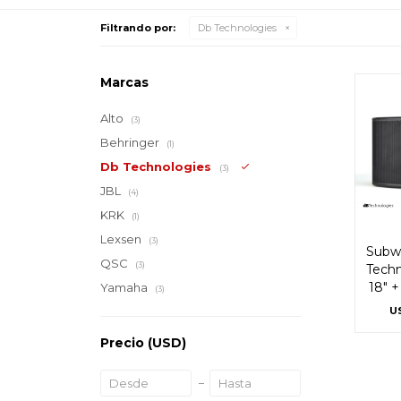
Filtrando por:
Db Technologies
Marcas
Alto
(3)
Behringer
(1)
Db Technologies
(3)
JBL
(4)
KRK
(1)
Lexsen
(3)
Subwo
QSC
(3)
Techn
18" 
Yamaha
(3)
U
Precio
(USD)