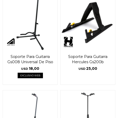
* sujeto a aprobación crediticia. El monto disponible
* sujeto a aprobación crediticia. El monto disponible
puede variar por comercio
puede variar por comercio
Día
Día
Mes
Mes
Año
Año
Continuar
Continuar
Soporte Para Guitarra
Soporte Para Guitarra
Gs008 Universal De Piso
Hercules Gs200b
18,00
25,00
USD
USD
EXCLUSIVO WEB