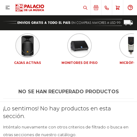

CAJAS ACTIVAS
MONITORES DE PISO
MICRÓFO
NO SE HAN RECUPERADO PRODUCTOS
¡Sumate a la forma más ágil de
¡Sumate a la forma más ágil de
¡Lo sentimos! No hay productos en esta
comprar!
comprar!
sección.
Comprá en 3 cuotas sin recargo o hasta en
Comprá en 3 cuotas sin recargo o hasta en
12 cuotas * ¡Solo con tu cédula!
12 cuotas * ¡Solo con tu cédula!
Inténtalo nuevamente con otros criterios de filtrado o busca en
* sujeto aprobación crediticia.
* sujeto aprobación crediticia.
otras secciones de nuestro catálogo.