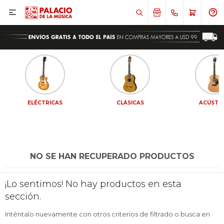

ELÉCTRICAS
CLÁSICAS
ACÚSTI
NO SE HAN RECUPERADO PRODUCTOS
¡Sumate a la forma más ágil de
¡Sumate a la forma más ágil de
¡Lo sentimos! No hay productos en esta
comprar!
comprar!
sección.
Comprá en 3 cuotas sin recargo o hasta en
Comprá en 3 cuotas sin recargo o hasta en
12 cuotas * ¡Solo con tu cédula!
12 cuotas * ¡Solo con tu cédula!
Inténtalo nuevamente con otros criterios de filtrado o busca en
* sujeto aprobación crediticia.
* sujeto aprobación crediticia.