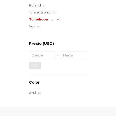
Roland
(1)
Tc electronic
(13)
Tc helicon
(2)
Vox
(4)
Precio
(USD)
OK
Color
Azul
(2)