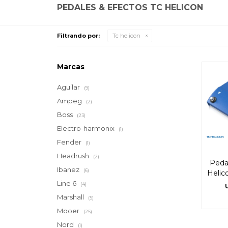
PEDALES & EFECTOS TC HELICON
Filtrando por:
Tc helicon
Marcas
Aguilar
(9)
Ampeg
(2)
Boss
(23)
Electro-harmonix
(1)
Fender
(1)
Headrush
(2)
Peda
Ibanez
(6)
Helic
Line 6
(4)
Marshall
(5)
Mooer
(25)
Nord
(1)