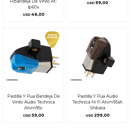
P/bandeja De Vinilo At-
99,00
USD
lp60x
46,00
USD
Pastilla Y Pua Bandeja De
Pastilla Y Pua Audio
Vinilo Audio Technica
Technica Hi Fi Atvm95sh
Atvm95c
Shibata
59,00
299,00
USD
USD