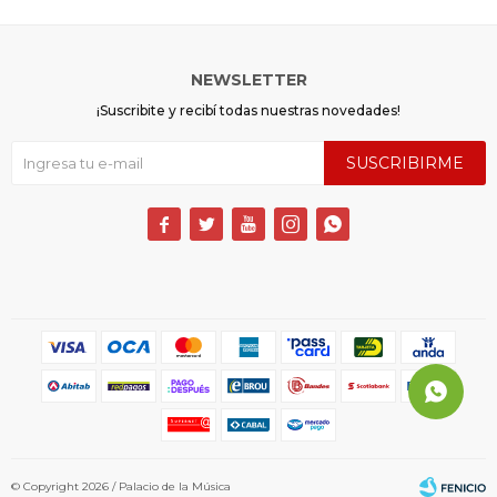
NEWSLETTER
¡Suscribite y recibí todas nuestras novedades!
SUSCRIBIRME





© Copyright 2026 / Palacio de la Música