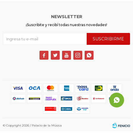
NEWSLETTER
¡Suscribite y recibí todas nuestras novedades!
SUSCRIBIRME





© Copyright 2026 / Palacio de la Música