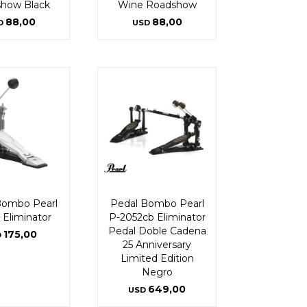
how Black
Wine Roadshow
88,00
88,00
D
USD
Bombo Pearl
Pedal Bombo Pearl
Eliminator
P-2052cb Eliminator
Pedal Doble Cadena
175,00
D
25 Anniversary
Limited Edition
Negro
649,00
USD