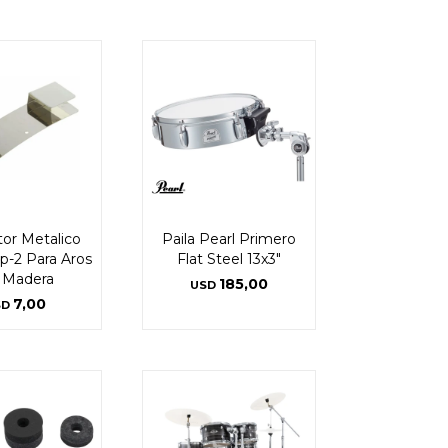
tor Metalico
Paila Pearl Primero
p-2 Para Aros
Flat Steel 13x3"
 Madera
185,00
USD
7,00
SD