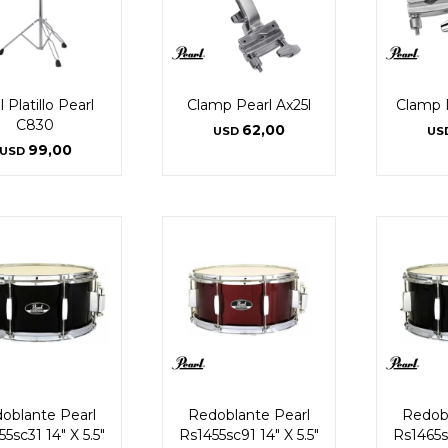
l Platillo Pearl
Clamp Pearl Ax25l
Clamp 
C830
62,00
USD
US
99,00
USD
oblante Pearl
Redoblante Pearl
Redobl
5sc31 14" X 5.5"
Rs1455sc91 14" X 5.5"
Rs1465sc