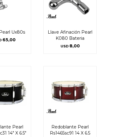
Pearl Ux80s
Llave Afinación Pearl
K080 Bateria
65,00
D
8,00
USD
ante Pearl
Redoblante Pearl
31 14" X 6.5"
Rs1465sc91 14 X 6.5