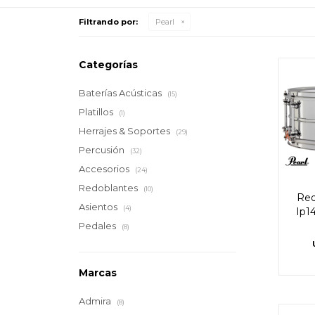
Filtrando por:
Pearl
Categorías
Baterías Acústicas
(15)
Platillos
(1)
Herrajes & Soportes
(29)
Percusión
(32)
Accesorios
(24)
Redoblantes
(10)
Red
Asientos
(4)
Ip14
Pedales
(8)
Marcas
Admira
(8)