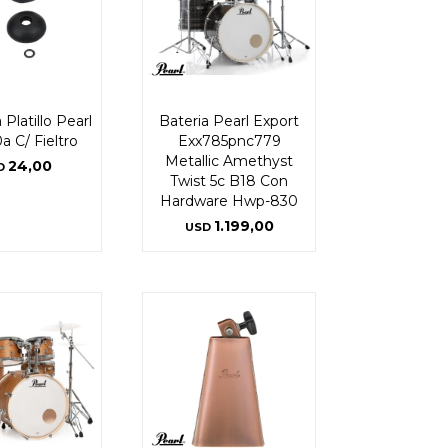
Platillo Pearl
Bateria Pearl Export
a C/ Fieltro
Exx785pnc779
Metallic Amethyst
24,00
D
Twist 5c B18 Con
Hardware Hwp-830
1.199,00
USD