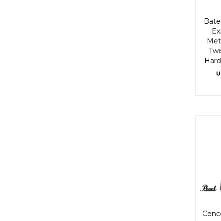
Bater
Ex
Met
Twi
Har
U
Cence