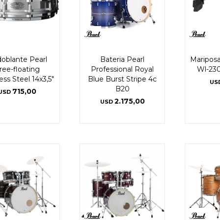
oblante Pearl
Bateria Pearl
Mariposa 
ree-floating
Professional Royal
Wl-230
ess Steel 14x3,5"
Blue Burst Stripe 4c
US
B20
715,00
USD
2.175,00
USD