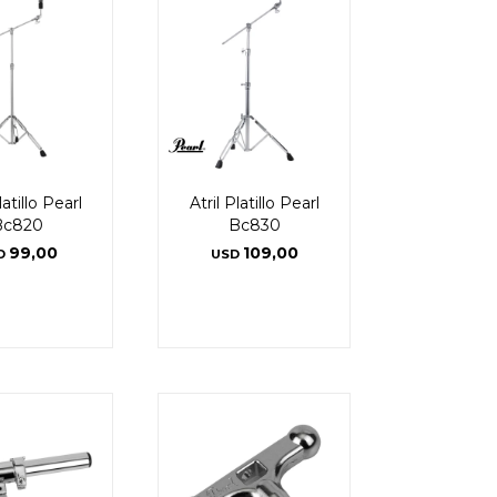
latillo Pearl
Atril Platillo Pearl
Bc820
Bc830
99,00
109,00
D
USD