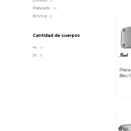
Dorado
(2)
Plateado
(31)
Bronce
(1)
Cantidad de cuerpos
4c
(4)
5c
(9)
Placa
Bbc-1