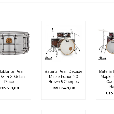
oblante Pearl
Batería Pearl Decade
Batería
65 14 X 6.5 Ian
Maple Fusion 20
Maple F
Piace
Brown 5 Cuerpos
Cue
Ha
619,00
1.649,00
USD
USD
USD