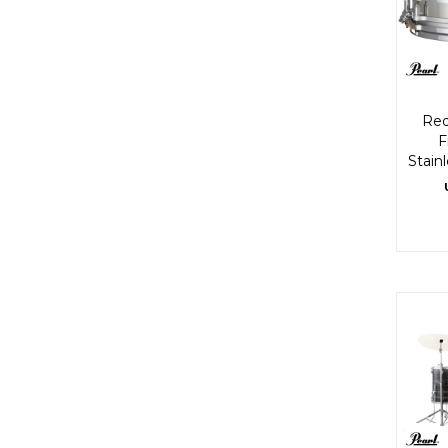
Red
F
Stainl