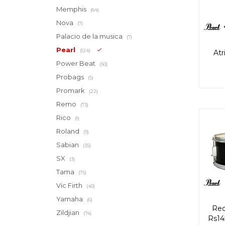
Memphis
(64)
Nova
(7)
Palacio de la musica
(7)
Pearl
(124)
Atri
Power Beat
(50)
Probags
(5)
Promark
(22)
Remo
(73)
Rico
(1)
Roland
(9)
Sabian
(35)
SX
(3)
Tama
(75)
Vic Firth
(40)
Yamaha
(6)
Red
Zildjian
(74)
Rs145