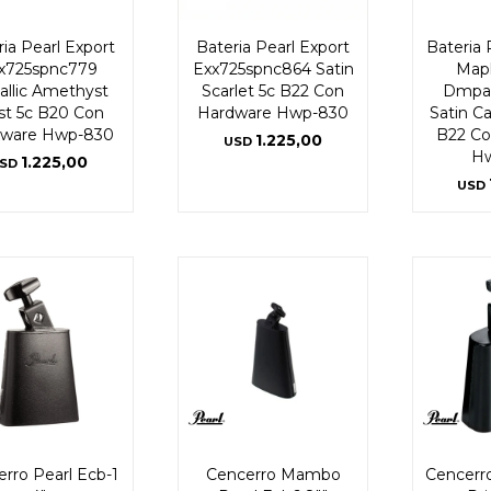
ia Pearl Export
Bateria Pearl Export
Bateria
x725spnc779
Exx725spnc864 Satin
Mapl
allic Amethyst
Scarlet 5c B22 Con
Dmpa
st 5c B20 Con
Hardware Hwp-830
Satin Ca
dware Hwp-830
B22 Co
1.225,00
USD
H
1.225,00
SD
USD
rro Pearl Ecb-1
Cencerro Mambo
Cencerro