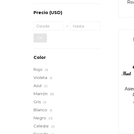
Ro
Precio
(USD)
OK
Color
Rojo
(9)
Violeta
(1)
Azul
(2)
Asie
Marrón
(10)
Gris
(3)
Blanco
(1)
Negro
(13)
Celeste
(2)