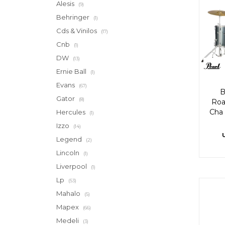
Alesis
(9)
Behringer
(1)
Cds & Vinilos
(17)
Cnb
(1)
DW
(13)
Ernie Ball
(1)
Evans
(67)
B
Gator
(8)
Roa
Cha
Hercules
(1)
Izzo
(14)
Legend
(2)
Lincoln
(1)
Liverpool
(1)
Lp
(53)
Mahalo
(5)
Mapex
(66)
Medeli
(3)