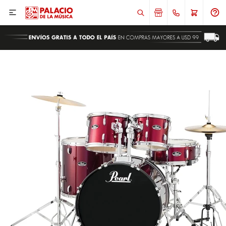

ENVIAR