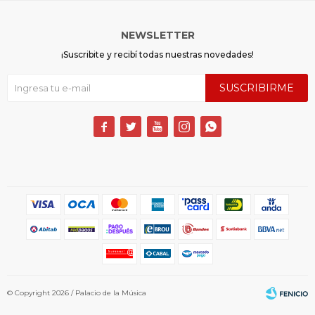
NEWSLETTER
¡Suscribite y recibí todas nuestras novedades!
SUSCRIBIRME





© Copyright 2026 / Palacio de la Música