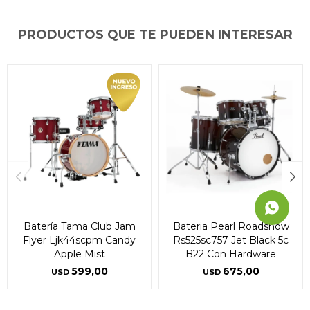
puede variar por comercio
puede variar por comercio
puede variar por comercio
Día
Día
Día
Mes
Mes
Mes
Año
Año
Año
PRODUCTOS QUE TE PUEDEN INTERESAR
Continuar
Continuar
Continuar
Batería Tama Club Jam
Bateria Pearl Roadshow
Flyer Ljk44scpm Candy
Rs525sc757 Jet Black 5c
Apple Mist
B22 Con Hardware
599,00
675,00
USD
USD