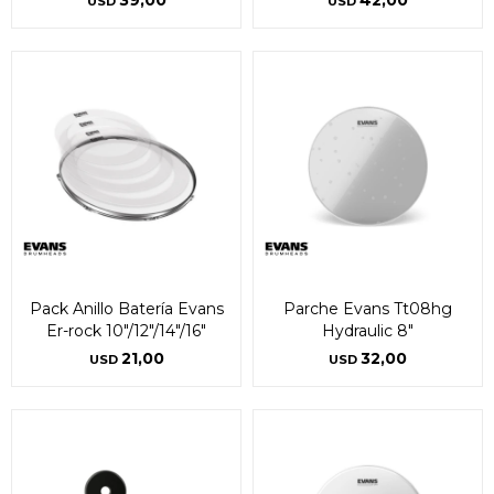
39,00
42,00
USD
USD
Pack Anillo Batería Evans
Parche Evans Tt08hg
Er-rock 10"/12"/14"/16"
Hydraulic 8"
21,00
32,00
USD
USD