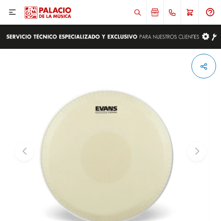

ENVIAR