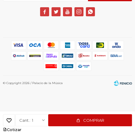





© Copyright 2026 / Palacio de la Música
1
COMPRAR
Fenicio
Cotizar