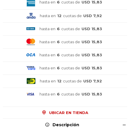
hasta en
6
cuotas de
USD 15,83
hasta en
12
cuotas de
USD 7,92
hasta en
6
cuotas de
USD 15,83
hasta en
6
cuotas de
USD 15,83
hasta en
6
cuotas de
USD 15,83
hasta en
6
cuotas de
USD 15,83
hasta en
12
cuotas de
USD 7,92
¡Sumate a la forma más ágil de
¡Sumate a la forma más ágil de
¡Sumate a la forma más ágil de
comprar!
comprar!
comprar!
hasta en
6
cuotas de
USD 15,83
Comprá en 3 cuotas sin recargo o hasta en
Comprá en 3 cuotas sin recargo o hasta en
Comprá en 3 cuotas sin recargo o hasta en
12 cuotas * ¡Solo con tu cédula!
12 cuotas * ¡Solo con tu cédula!
12 cuotas * ¡Solo con tu cédula!
* sujeto aprobación crediticia.
* sujeto aprobación crediticia.
* sujeto aprobación crediticia.
UBICAR EN TIENDA
Comprá ahora y Pagá
Comprá ahora y Pagá
Comprá ahora y Pagá
Verifica si estás calificado para comprar con
Verifica si estás calificado para comprar con
Verifica si estás calificado para comprar con
Pago Después:
Pago Después:
Pago Después:
Después, hasta en 12
Después, hasta en 12
Después, hasta en 12
Estás calificado para comprar usando Pago
Estás calificado para comprar usando Pago
Estás calificado para comprar usando Pago
Descripción