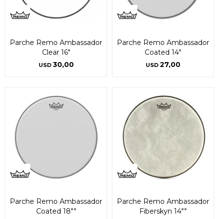
Parche Remo Ambassador
Parche Remo Ambassador
Clear 16"
Coated 14"
30,00
27,00
USD
USD
Parche Remo Ambassador
Parche Remo Ambassador
Coated 18""
Fiberskyn 14""
¡Sumate a la forma más ágil de
¡Sumate a la forma más ágil de