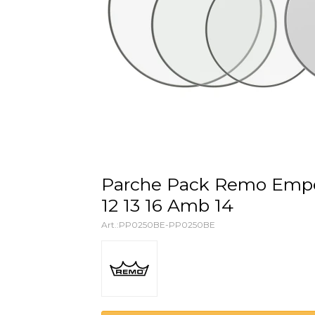
Parche Pack Remo Emperor Clear
12 13 16 Amb 14
PP0250BE-PP0250BE