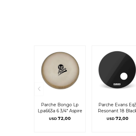
Parche Bongo Lp
Parche Evans Eq
Lpa663a 6 3/4" Aspire
Resonant 18 Blac
72,00
72,00
USD
USD