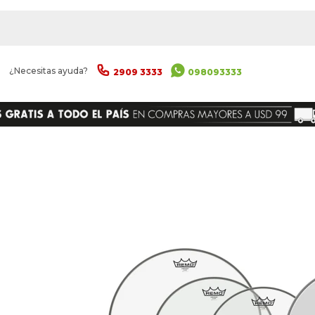
|
¿Necesitas ayuda?
2909 3333
098093333
ENVIAR