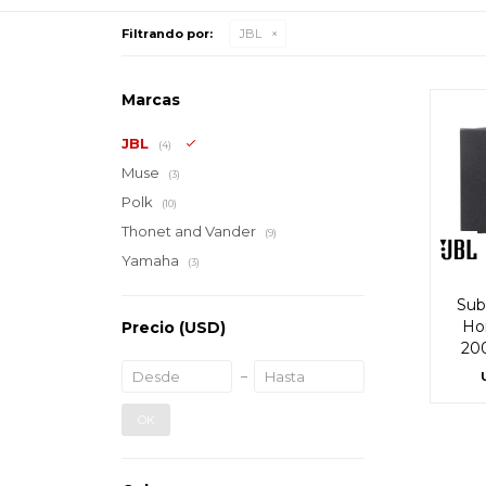
Filtrando por:
JBL
Marcas
JBL
(4)
Muse
(3)
Polk
(10)
Thonet and Vander
(9)
Yamaha
(3)
Sub
Ho
Precio
(USD)
20
OK