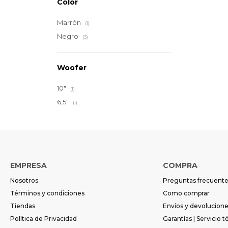
Color
Marrón
(1)
Negro
(3)
Woofer
10"
(1)
6,5"
(1)
EMPRESA
COMPRA
Nosotros
Preguntas frecuent
Términos y condiciones
Como comprar
Tiendas
Envíos y devolucion
Política de Privacidad
Garantías | Servicio t