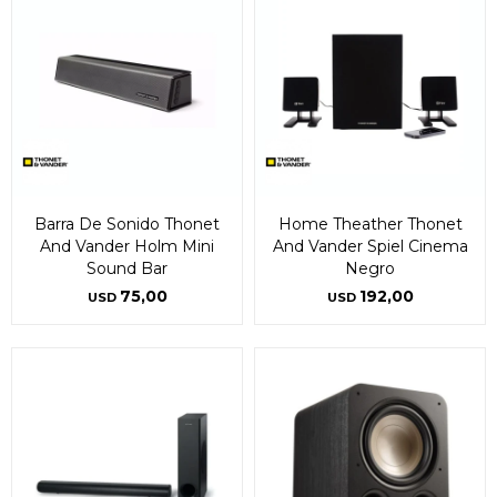
* sujeto a aprobación crediticia. El monto disponible
* sujeto a aprobación crediticia. El monto disponible
puede variar por comercio
puede variar por comercio
Día
Día
Mes
Mes
Año
Año
Continuar
Continuar
Barra De Sonido Thonet
Home Theather Thonet
And Vander Holm Mini
And Vander Spiel Cinema
Sound Bar
Negro
75,00
192,00
USD
USD