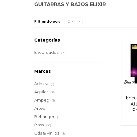
GUITARRAS Y BAJOS ELIXIR
Filtrando por:
Elixir
Categorías
Encordados
(14)
Marcas
Admira
(3)
Aguilar
(10)
Encor
Ampeg
(5)
At
Artec
(1)
Ph
Behringer
(1)
Boss
(33)
Cds & Vinilos
(8)