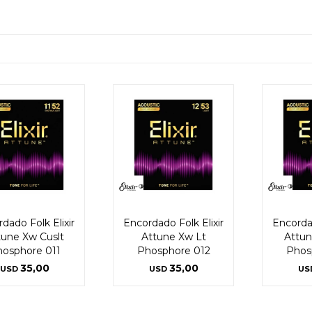
dado Folk Elixir
Encordado Folk Elixir
Encordad
tune Xw Cuslt
Attune Xw Lt
Attu
osphore 011
Phosphore 012
Phos
35,00
35,00
USD
USD
US