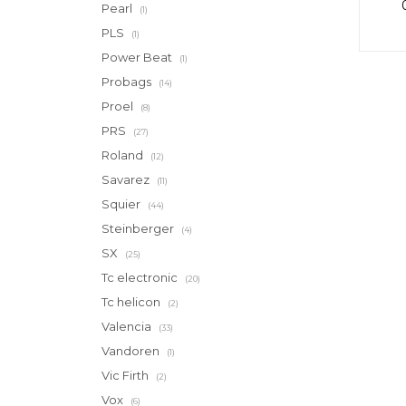
Pearl
(1)
PLS
(1)
Power Beat
(1)
Probags
(14)
Proel
(8)
PRS
(27)
Roland
(12)
Savarez
(11)
Squier
(44)
Steinberger
(4)
SX
(25)
Tc electronic
(20)
Tc helicon
(2)
Valencia
(33)
Vandoren
(1)
Vic Firth
(2)
Vox
(6)