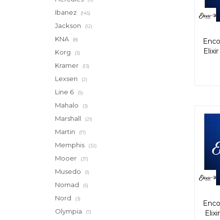
Ibanez
(145)
Jackson
(12)
KNA
(8)
Enco
Elix
Korg
(3)
Kramer
(13)
Lexsen
(2)
Line 6
(5)
Mahalo
(3)
Marshall
(21)
Martin
(17)
Memphis
(32)
Mooer
(37)
Musedo
(1)
Nomad
(5)
Nord
(3)
Enco
Olympia
Elix
(7)