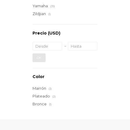
Yamaha
(39)
Zildjian
(1)
Precio
(USD)
OK
Color
Marrón
(3)
Plateado
(2)
Bronce
(1)