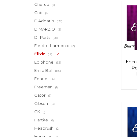
Cherub
(8)
Cnb
(4)
D'Addario
(137)
DIMARZIO
(2)
Dr Parts
(28)
Electro-harmonix
(2)
Elixir
(14)
Encor
Epiphone
(62)
Po
Ernie Ball
(136)
Fender
(61)
Freeman
(1)
Gator
(6)
Gibson
(13)
GK
(1)
Hartke
(6)
Headrush
(2)
Hercules
(11)