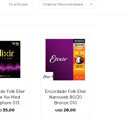
14 artículos
Recomendados
o Folk Elixir
Encordado Folk Elixir
ne Xw Med
Nanoweb 80/20
phore 013
Bronze 010
35,00
28,00
D
USD