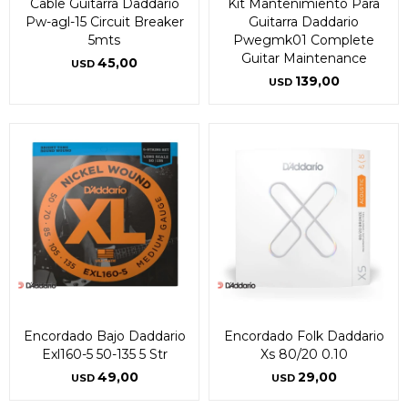
Cable Guitarra Daddario
Kit Mantenimiento Para
Pw-agl-15 Circuit Breaker
Guitarra Daddario
5mts
Pwegmk01 Complete
Guitar Maintenance
45,00
USD
139,00
USD
Encordado Bajo Daddario
Encordado Folk Daddario
Exl160-5 50-135 5 Str
Xs 80/20 0.10
49,00
29,00
USD
USD