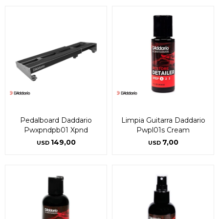
Pedalboard Daddario
Limpia Guitarra Daddario
Pwxpndpb01 Xpnd
Pwpl01s Cream
149,00
7,00
USD
USD