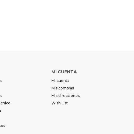
Día
Día
Mes
Mes
Año
Año
Continuar
Continuar
MI CUENTA
es
Mi cuenta
Mis compras
es
Mis direcciones
écnico
Wish List
m
tes