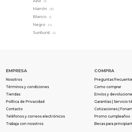
Azul
(3)
Marrón
(36)
Blanco
(1)
Negro
(14)
Sunburst
(5)
EMPRESA
COMPRA
Nosotros
Preguntas frecuent
Términos y condiciones
Como comprar
Tiendas
Envíos y devolucion
Política de Privacidad
Garantías | Servicio t
Contacto
Cotizaciones | Fona
Teléfonos y correos electrónicos
Promo cumpleaños
Trabaja con nosotros
Becas para principian