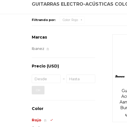
GUITARRAS ELECTRO-ACÚSTICAS COL
Filtrando por:
Color:
Rojo
Marcas
Ibanez
(1)
Precio
(USD)
OK
Gu
Ac
Aa
Bur
Color
Rojo
(1)