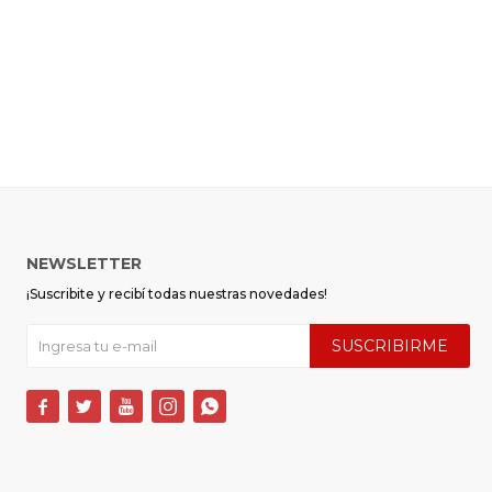
NEWSLETTER
¡Suscribite y recibí todas nuestras novedades!
SUSCRIBIRME




