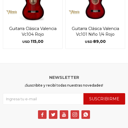
* sujeto a aprobación crediticia. El monto disponible
* sujeto a aprobación crediticia. El monto disponible
puede variar por comercio
puede variar por comercio
Día
Día
Mes
Mes
Año
Año
Continuar
Continuar
Guitarra Clásica Valencia
Guitarra Clásica Valencia
Vc104 Rojo
Vc101 Niño 1/4 Rojo
115,00
89,00
USD
USD
NEWSLETTER
¡Suscribite y recibí todas nuestras novedades!
SUSCRIBIRME




