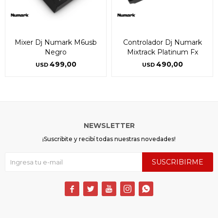
* sujeto a aprobación crediticia. El monto disponible
* sujeto a aprobación crediticia. El monto disponible
puede variar por comercio
puede variar por comercio
Día
Día
Mes
Mes
Año
Año
Continuar
Continuar
Mixer Dj Numark M6usb
Controlador Dj Numark
Negro
Mixtrack Platinum Fx
499,00
490,00
USD
USD
NEWSLETTER
¡Suscribite y recibí todas nuestras novedades!
SUSCRIBIRME




