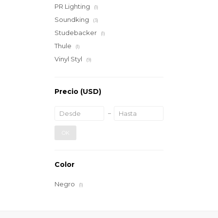
PR Lighting
(1)
Soundking
(3)
Studebacker
(1)
Thule
(1)
Vinyl Styl
(9)
Precio
(USD)
OK
Color
Negro
(1)