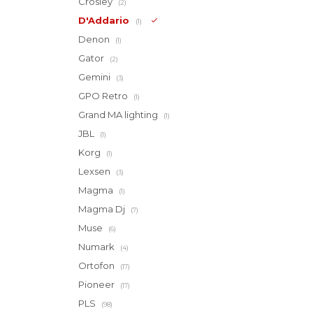
Crosley
(2)
D'Addario
(1)
Denon
(1)
Gator
(2)
Gemini
(3)
GPO Retro
(1)
Grand MA lighting
(1)
JBL
(1)
Korg
(1)
Lexsen
(3)
Magma
(1)
Magma Dj
(7)
Muse
(6)
Numark
(4)
Ortofon
(17)
Pioneer
(17)
PLS
(98)