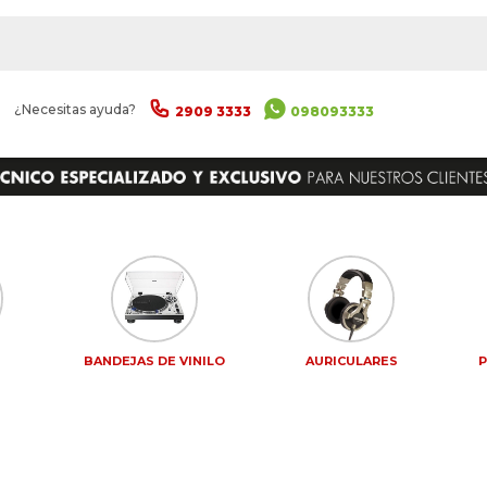
|
¿Necesitas ayuda?
2909 3333
098093333
S
BANDEJAS DE VINILO
AURICULARES
P