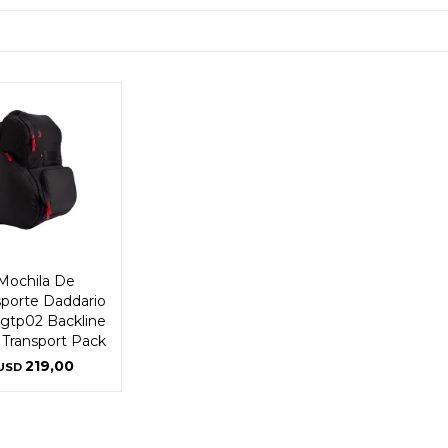
Mochila De
sporte Daddario
gtp02 Backline
 Transport Pack
219,00
USD