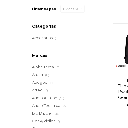
Filtrando por:
D'Addario
Categorías
Accesorios
(1)
Marcas
Alpha Theta
(7)
Antari
(13)
Apogee
(4)
Tran
Artec
(4)
Pwbl
Gear
Audio Anatomy
(1)
Audio Technica
(32)
Big Dipper
(37)
Cds & Vinilos
(1)