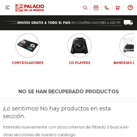

CONTROLADORES
CD PLAYERS
BANDEJAS DE
NO SE HAN RECUPERADO PRODUCTOS
¡Sumate a la forma más ágil de
¡Sumate a la forma más ágil de
¡Lo sentimos! No hay productos en esta
comprar!
comprar!
sección.
Comprá en 3 cuotas sin recargo o hasta en
Comprá en 3 cuotas sin recargo o hasta en
12 cuotas * ¡Solo con tu cédula!
12 cuotas * ¡Solo con tu cédula!
Inténtalo nuevamente con otros criterios de filtrado o busca en
* sujeto aprobación crediticia.
* sujeto aprobación crediticia.
otras secciones de nuestro catálogo.