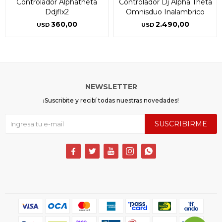
Controlador Alphatheta
Controlador Dj Alpha Theta
Ddjflx2
Omnisduo Inalambrico
360,00
2.490,00
USD
USD
NEWSLETTER
¡Suscribite y recibí todas nuestras novedades!
SUSCRIBIRME




