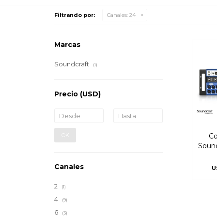
Filtrando por:
Canales:
24
Marcas
Soundcraft
(1)
Precio
(USD)
OK
Co
Sound
Canales
U
2
(1)
4
(9)
6
(3)