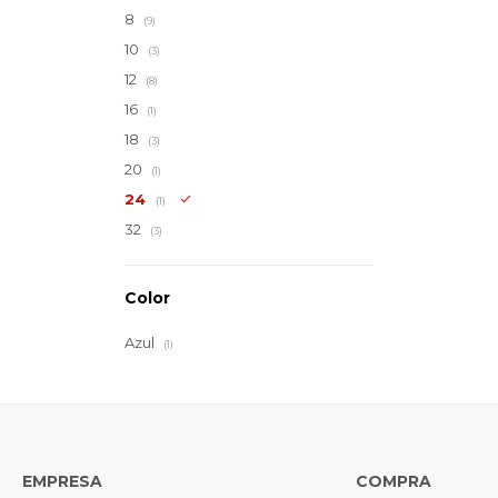
8
(9)
10
(3)
12
(8)
16
(1)
18
(3)
20
(1)
24
(1)
32
(3)
Color
Azul
(1)
EMPRESA
COMPRA