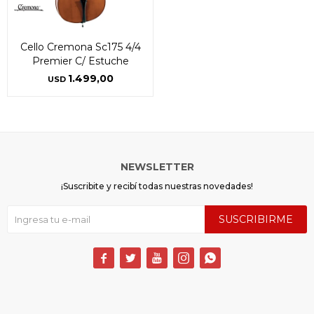
* sujeto a aprobación crediticia. El monto disponible
* sujeto a aprobación crediticia. El monto disponible
puede variar por comercio
puede variar por comercio
Día
Día
Mes
Mes
Año
Año
Cello Cremona Sc175 4/4
Continuar
Continuar
Premier C/ Estuche
1.499,00
USD
NEWSLETTER
¡Suscribite y recibí todas nuestras novedades!
SUSCRIBIRME




