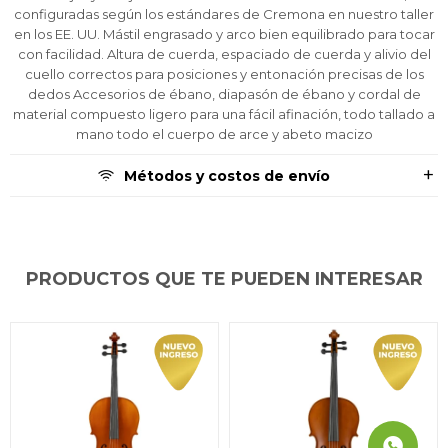
Por favor intenta nuevamente mas tarde.
Por favor intenta nuevamente mas tarde.
Por favor intenta nuevamente mas tarde.
Celular
Celular
Celular
prefieras!
prefieras!
prefieras!
configuradas según los estándares de Cremona en nuestro taller
contactanos en
contactanos en
contactanos en
en los EE. UU. Mástil engrasado y arco bien equilibrado para tocar
preguntas@pagodespues.com.uy
preguntas@pagodespues.com.uy
preguntas@pagodespues.com.uy
Elegí tus productos preferidos
Elegí tus productos preferidos
Elegí tus productos preferidos
con facilidad. Altura de cuerda, espaciado de cuerda y alivio del
Fecha de nacimiento
Fecha de nacimiento
Fecha de nacimiento
Elegís Pago Después como metodo de pago
Elegís Pago Después como metodo de pago
Elegís Pago Después como metodo de pago
cuello correctos para posiciones y entonación precisas de los
* sujeto a aprobación crediticia. El monto disponible
* sujeto a aprobación crediticia. El monto disponible
* sujeto a aprobación crediticia. El monto disponible
dedos Accesorios de ébano, diapasón de ébano y cordal de
puede variar por comercio
puede variar por comercio
puede variar por comercio
material compuesto ligero para una fácil afinación, todo tallado a
Día
Día
Día
Mes
Mes
Mes
Año
Año
Año
mano todo el cuerpo de arce y abeto macizo
Continuar
Continuar
Continuar
Métodos y costos de envío
PRODUCTOS QUE TE PUEDEN INTERESAR