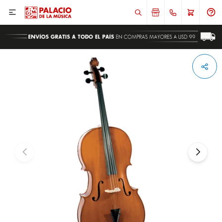

ENVIAR