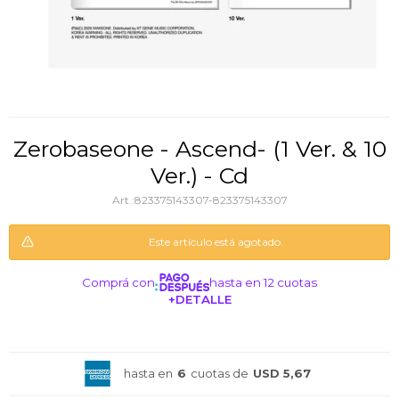
Zerobaseone - Ascend- (1 Ver. & 10
Ver.) - Cd
823375143307-823375143307
Este artículo está agotado.
Comprá con
hasta en 12 cuotas
+DETALLE
¡ME INTERESA!
hasta en
6
cuotas de
USD 5,67