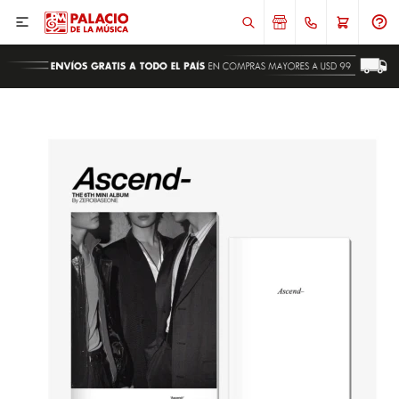

ENVIAR