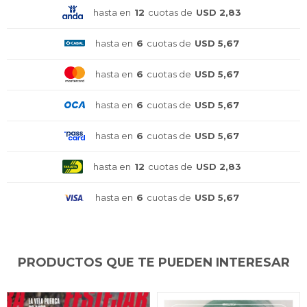
hasta en
12
cuotas de
USD 2,83
hasta en
6
cuotas de
USD 5,67
¡Sumate a la forma más ágil de
¡Sumate a la forma más ágil de
¡Sumate a la forma más ágil de
comprar!
comprar!
comprar!
hasta en
6
cuotas de
USD 5,67
Comprá en 3 cuotas sin recargo o hasta en
Comprá en 3 cuotas sin recargo o hasta en
Comprá en 3 cuotas sin recargo o hasta en
12 cuotas * ¡Solo con tu cédula!
12 cuotas * ¡Solo con tu cédula!
12 cuotas * ¡Solo con tu cédula!
hasta en
6
cuotas de
USD 5,67
* sujeto aprobación crediticia.
* sujeto aprobación crediticia.
* sujeto aprobación crediticia.
Comprá ahora y Pagá
Comprá ahora y Pagá
Comprá ahora y Pagá
Verifica si estás calificado para comprar con
Verifica si estás calificado para comprar con
Verifica si estás calificado para comprar con
hasta en
6
cuotas de
USD 5,67
Pago Después:
Pago Después:
Pago Después:
Después, hasta en 12
Después, hasta en 12
Después, hasta en 12
Estás calificado para comprar usando Pago
Estás calificado para comprar usando Pago
Estás calificado para comprar usando Pago
Ups!
Ups!
Ups!
cuotas y sin tocar tu
cuotas y sin tocar tu
cuotas y sin tocar tu
Después.
Después.
Después.
Cédula de identidad
Cédula de identidad
Cédula de identidad
hasta en
12
cuotas de
USD 2,83
tarjeta de crédito
tarjeta de crédito
tarjeta de crédito
Parece que no tenes oferta, lamentamos
Parece que no tenes oferta, lamentamos
Parece que no tenes oferta, lamentamos
¡Algo salió mal!
¡Algo salió mal!
¡Algo salió mal!
¡Tenés hasta
¡Tenés hasta
¡Tenés hasta
para comprar en las cuotas que
para comprar en las cuotas que
para comprar en las cuotas que
el inconveniente, por cualquier duda
el inconveniente, por cualquier duda
el inconveniente, por cualquier duda
Por favor intenta nuevamente mas tarde.
Por favor intenta nuevamente mas tarde.
Por favor intenta nuevamente mas tarde.
Celular
Celular
Celular
prefieras!
prefieras!
prefieras!
hasta en
6
cuotas de
USD 5,67
contactanos en
contactanos en
contactanos en
preguntas@pagodespues.com.uy
preguntas@pagodespues.com.uy
preguntas@pagodespues.com.uy
Elegí tus productos preferidos
Elegí tus productos preferidos
Elegí tus productos preferidos
Fecha de nacimiento
Fecha de nacimiento
Fecha de nacimiento
Elegís Pago Después como metodo de pago
Elegís Pago Después como metodo de pago
Elegís Pago Después como metodo de pago
* sujeto a aprobación crediticia. El monto disponible
* sujeto a aprobación crediticia. El monto disponible
* sujeto a aprobación crediticia. El monto disponible
PRODUCTOS QUE TE PUEDEN INTERESAR
puede variar por comercio
puede variar por comercio
puede variar por comercio
Día
Día
Día
Mes
Mes
Mes
Año
Año
Año
Continuar
Continuar
Continuar