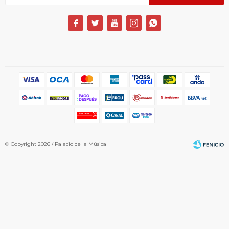





© Copyright 2026 / Palacio de la Música
Fenicio